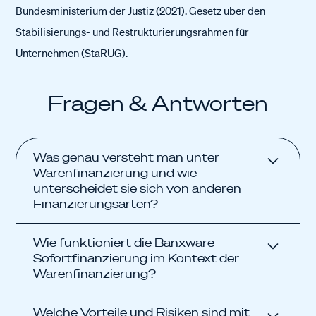
Bundesministerium der Justiz (2021). Gesetz über den
Stabilisierungs- und Restrukturierungsrahmen für
Unternehmen (StaRUG).
Fragen & Antworten
Was genau versteht man unter
Warenfinanzierung und wie
unterscheidet sie sich von anderen
Finanzierungsarten?
Warenfinanzierung ist eine kurzfristige,
Wie funktioniert die Banxware
zweckgebundene Finanzierung für den Einkauf
Sofortfinanzierung im Kontext der
von Produkten oder Lagerware. Im Unterschied
Warenfinanzierung?
zu allgemeinen Krediten orientiert sie sich am
Verkaufszyklus und wird oft schneller und
Du beantragst die Finanzierung online, verknüpfst
Welche Vorteile und Risiken sind mit
gezielter vergeben.