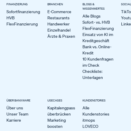
FINANZIERUNG
BRANCHEN
BLOGS &
SOCIA
WISSENWERTES
Sofortfinanzierung
E-Commerce
TikT
Alle Blogs
HVB
Restaurants
Yout
Sofort- vs. HVB
FlexFinanzierung
Handwerker
Link
FlexFinanzierung
Einzelhandel
Einsatz von KI im
Ärzte & Praxen
Kreditgeschäft
Bank vs. Online-
Kredit
10 Kundenfragen
im Check
Checkliste:
Unterlagen
ÜBER BANXWARE
USECASES
KUNDENSTORIES
Über uns
Kapitalengpass
Alle
Unser Team
überbrücken
Kundenstories
Karriere
Marketing
itmops
boosten
LOVECO