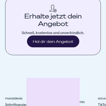
Erhalte jetzt dein
Angebot
Schnell, kostenlos und unverbindlich.
Hol dir dein Angebot
FINANZIERUNG
BRANCHEN
BLOGS &
SOCIA
WISSENWERTES
Sofortfinanzierung
E-Commerce
TikT