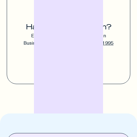
Über 5.000 Unternehmen vertrauen bereits auf
Banxware und berichten von schnellen,
unkomplizierten Abläufen und hoher
Zufriedenheit.
Hast du noch Fragen?
Experten wie Paula verstehen dein
Business. Ruf uns an unter
+49 30 311 995
87
oder sende uns eine
E-Mail
.
Kontaktiere uns