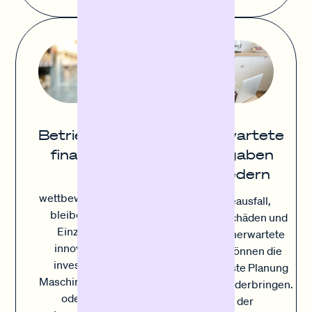
Unerwartete
Betriebsmittel
Ausgaben
finanzieren
abfedern
Um
wettbewerbsfähig zu
Geräteausfall,
bleiben, müssen
Inventarschäden und
Einzelhändler
andere unerwartete
innovieren und
Kosten können die
investieren. Ob
sorgfältigste Planung
Maschinen, Fuhrpark
durcheinanderbringen.
oder andere
Mit der