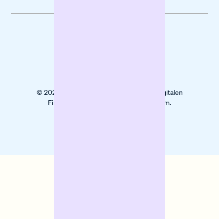
Datenschutz
Impressum
Cookies
© 2025 Banxware unterstützt KMU mit digitalen
Finanzierungslösungen beim Wachstum.