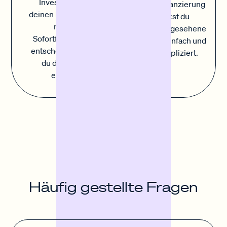
Investitionen in
Sofortfinanzierung
deinen Einzelhandel:
deckst du
mit der
unvorhergesehene
Sofortfinanzierung
Kosten einfach und
entscheidest du, wo
unkompliziert.
du das Kapital
einsetzt.
Häufig gestellte Fragen