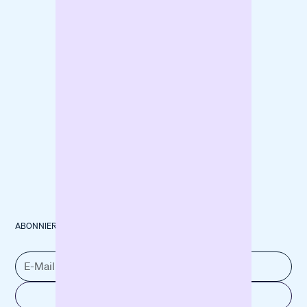
Wareneinkauf
Mindful Life
finanzieren
Berlin
Baumaschinen
forpeople
finanzieren
ABONNIERE UNSEREN NEWSLETTER