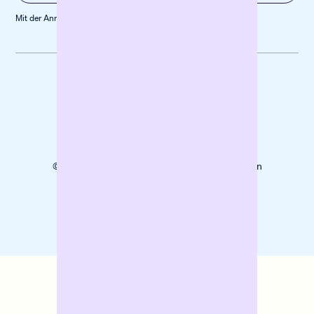
Mit der Anmeldung stimmst du unserer
Datenschutz­erklärung
zu
Datenschutz
Impressum
Cookies
© 2025 Banxware unterstützt KMU mit digitalen
Finanzierungslösungen beim Wachstum.