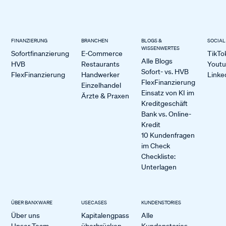
FINANZIERUNG
BRANCHEN
BLOGS &
SOCIAL
WISSENWERTES
Sofortfinanzierung
E-Commerce
TikTo
Alle Blogs
HVB
Restaurants
Yout
Sofort- vs. HVB
FlexFinanzierung
Handwerker
Linke
FlexFinanzierung
Einzelhandel
Einsatz von KI im
Ärzte & Praxen
Kreditgeschäft
Bank vs. Online-
Kredit
10 Kundenfragen
im Check
Checkliste:
Unterlagen
ÜBER BANXWARE
USECASES
KUNDENSTORIES
Über uns
Kapitalengpass
Alle
Unser Team
überbrücken
Kundenstories